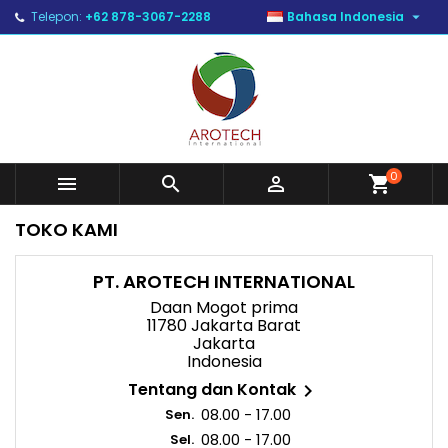

Telepon:
+62 878-3067-2288
Bahasa Indonesia
0



shopping_cart
TOKO KAMI
PT. AROTECH INTERNATIONAL
Daan Mogot prima
11780 Jakarta Barat
Jakarta
Indonesia
Tentang dan Kontak

08.00 - 17.00
Sen.
08.00 - 17.00
Sel.