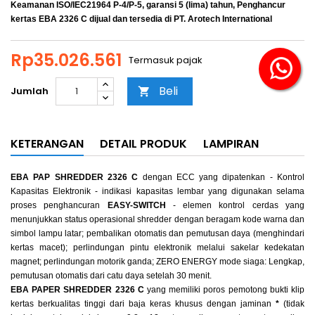
Keamanan ISO/IEC21964 P-4/P-5, garansi 5 (lima) tahun,
Penghancur
kertas EBA 2326 C dijual dan tersedia di PT. Arotech International
Rp35.026.561
Termasuk pajak
Beli
Jumlah

KETERANGAN
DETAIL PRODUK
LAMPIRAN
EBA PAP SHREDDER 2326 C
dengan ECC yang dipatenkan - Kontrol
Kapasitas Elektronik - indikasi kapasitas lembar yang digunakan selama
proses penghancuran
EASY-SWITCH
- elemen kontrol cerdas yang
menunjukkan status operasional shredder dengan beragam kode warna dan
simbol lampu latar; pembalikan otomatis dan pemutusan daya (menghindari
kertas macet); perlindungan pintu elektronik melalui sakelar kedekatan
magnet; perlindungan motorik ganda; ZERO ENERGY mode siaga: Lengkap,
pemutusan otomatis dari catu daya setelah 30 menit.
EBA PAPER SHREDDER 2326 C
yang memiliki poros pemotong bukti klip
kertas berkualitas tinggi dari baja keras khusus dengan jaminan
*
(tidak