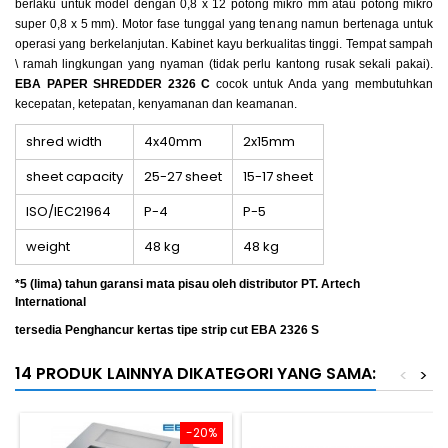
berlaku untuk model dengan 0,8 x 12 potong mikro mm atau potong mikro
super 0,8 x 5 mm). Motor fase tunggal yang tenang namun bertenaga untuk
operasi yang berkelanjutan. Kabinet kayu berkualitas tinggi. Tempat sampah
\ ramah lingkungan yang nyaman (tidak perlu kantong rusak sekali pakai).
EBA PAPER SHREDDER 2326 C
cocok untuk Anda yang membutuhkan
kecepatan, ketepatan, kenyamanan dan keamanan.
shred width
4x40mm
2x15mm
sheet capacity
25-27 sheet
15-17 sheet
ISO/IEC21964
P-4
P-5
weight
48 kg
48 kg
*5 (lima) tahun garansi mata pisau oleh distributor PT. Artech
International
tersedia Penghancur kertas tipe strip cut EBA 2326 S
14 PRODUK LAINNYA DIKATEGORI YANG SAMA:
<
>
-20%