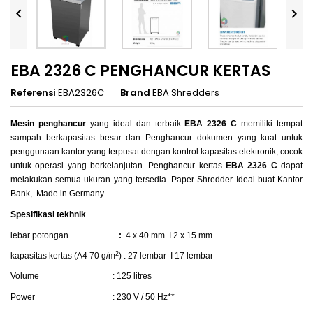


EBA 2326 C PENGHANCUR KERTAS
Referensi
EBA2326C
Brand
EBA Shredders
Mesin penghancur
yang ideal dan terbaik
EBA 2326 C
memiliki tempat
sampah berkapasitas besar dan Penghancur dokumen yang kuat untuk
penggunaan kantor yang terpusat dengan kontrol kapasitas elektronik, cocok
untuk operasi yang berkelanjutan. Penghancur kertas
EBA 2326 C
dapat
melakukan semua ukuran yang tersedia. Paper Shredder Ideal buat Kantor
Bank, Made in Germany.
Spesifikasi tekhnik
lebar potongan
:
4 x 40 mm I 2 x 15 mm
2
kapasitas kertas
(
A4 70 g/m
)
: 27 lembar I 17 lembar
Volume
:
125 litres
Power
: 230 V / 50 Hz**