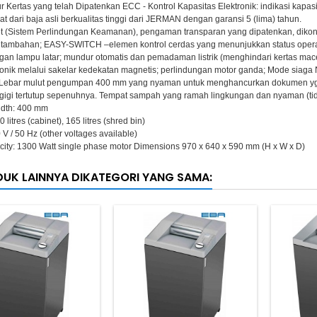
 Kertas yang telah Dipatenkan ECC - Kontrol Kapasitas Elektronik: indikasi ka
at dari baja asli berkualitas tinggi dari JERMAN dengan garansi 5 (lima) tahun.
t (Sistem Perlindungan Keamanan), pengaman transparan yang dipatenkan, dikontr
tambahan; EASY-SWITCH –elemen kontrol cerdas yang menunjukkan status opera
gan lampu latar; mundur otomatis dan pemadaman listrik (menghindari kertas mace
tronik melalui sakelar kedekatan magnetis; perlindungan motor ganda; Mode siag
. Lebar mulut pengumpan 400 mm yang nyaman untuk menghancurkan dokumen yg 
 gigi tertutup sepenuhnya. Tempat sampah yang ramah lingkungan dan nyaman (tida
width: 400 mm
 litres (cabinet), 165 litres (shred bin)
V / 50 Hz (other voltages available)
city: 1300 Watt single phase motor Dimensions 970 x 640 x 590 mm (H x W x D)
DUK LAINNYA DIKATEGORI YANG SAMA: