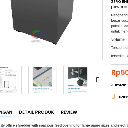
ZERO EN
power su
Penghancu
besar
coc
pakai di d
untuk men
volume :
Tersedia d
tersedia u
Rp50

Jumlah

Bara
ANGAN
DETAIL PRODUK
REVIEW
ity office shredder with spacious feed opening for large paper sizes and electr