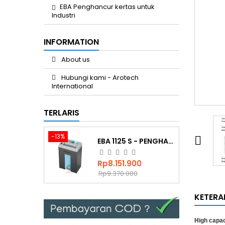
EBA Penghancur kertas untuk
Industri
INFORMATION
About us
Hubungi kami - Arotech
International
TERLARIS
-13%

EBA 1125 S - PENGHANCUR KERTAS DUA MULUT
Harga
Harga
Rp8.151.900
biasa
Rp9.370.000
KETER
High capac