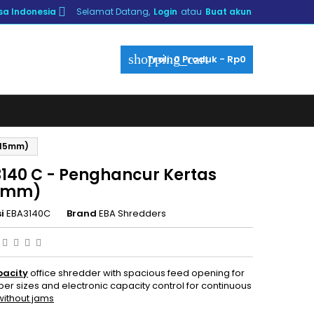

a Indonesia
Selamat Datang,
Login
atau
Buat akun
shopping_cart
Troli:
0
Produk - Rp0
x15mm)
3140 C - Penghancur Kertas
5mm)
i
EBA3140C
Brand
EBA Shredders
pacity
office shredder with spacious feed opening for
er sizes and electronic capacity control for continuous
without jams