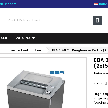
ch-int.com
Bahas

KAMI
WHATSAPP
ancur kertas kantor - Besar
EBA 3140 C - Penghancur Kertas (2
EBA 
(2x1
Referens
Rating
High ca
large pap
feeding