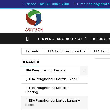
Telepon:
+62 878-3067-2288
E-mail:
sales@arote
EBA PENGHANCUR KERTAS
HUBUNGI 
Beranda
EBA Penghancur Kertas
EBA Pengh
BERANDA
EBA Penghancur Kertas
EBA Penghancur Kertas - kecil
EBA Penghancur Kertas -
Sedang
EBA Penghancur kertas kantor -
Besar