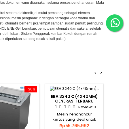
pasitas dokumen yang digunakan selama proses penghancuran. Mata
ol secara elektronik, di mulut pemotong sebagai elemen
sional mesin penghancur dengan berbagai kode warna dan
t); otomatis berhenti jika tempat sampah sudah penuh; pelindung
a NOL ENERGI: Lengkap, pemutusan otomatis dari sakelar setelah
lebih lebar . Sistem Penggerak kembar Kokoh dengan rumah
k diperlukan kantong rusak sekali pakai).
<
>
-20%
EBA 3240 C (4X40MM)
GENERASI TERBARU
BRAND
PENGGANTI 2339 C
Review:
0
EBA
S
Mesin Penghancur
PENG
kertas yang ideal untuk
kantor EBA 3240 C
Harga
Rp55.765.992
Mesin 