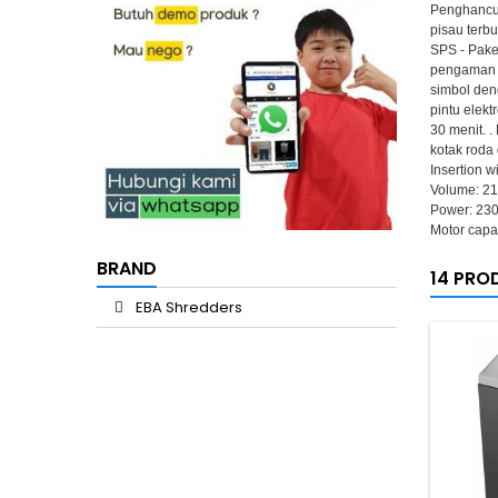
Penghancur
pisau terbu
SPS - Pake
pengaman 
simbol den
pintu elek
30 menit. 
kotak roda
Insertion 
Volume: 210
Power: 230 
Motor capa
BRAND
14 PRO
EBA Shredders