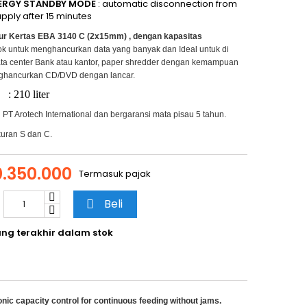
ERGY STANDBY MODE
: automatic disconnection from
pply after 15 minutes
r Kertas EBA 3140 C (2x15mm) , dengan kapasitas
ok untuk menghancurkan data yang banyak dan Ideal untuk di
ata center Bank atau kantor, paper shredder dengan kemampuan
ghancurkan CD/DVD dengan lancar.
 210 liter
i PT Arotech International dan bergaransi mata pisau 5 tahun.
kuran S dan C.
.350.000
Termasuk pajak
Beli

ng terakhir dalam stok
onic capacity control for continuous feeding without jams.